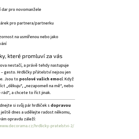
í dar pro novomanžele
dárek pro partnera/partnerku
zornost na usmířenou nebo jako
ání
ky, které promluví za vás
ova nestačí, a právě tehdy nastupuje
 – gesto. Hrdličky přátelství nejsou jen
e. Jsou to
poslové vašich emocí
. Když
říct „děkuju“, „nezapomeň na mě“, nebo
rád“, a chcete to říct jinak.
nejte si svůj pár hrdliček s
dopravou
ještě dnes a udělejte radost někomu,
vám opravdu záleží:
/www.decorama.cz/hrdlicky-pratelstvi-2/