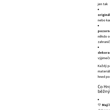
jen tak
originá
nebo k
pozorn
někdo o
zahranič
dekora
výjimeč
Každý pá
materiál
hned po
Co Hrd
běžný
💛
Mají