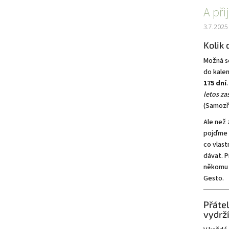
A při
3.7.2025
Kolik
Možná se
do kalen
175 dní
letos za
(Samozř
Ale než 
pojďme s
co vlast
dávat. 
někomu 
Gesto.
Přátel
vydrž