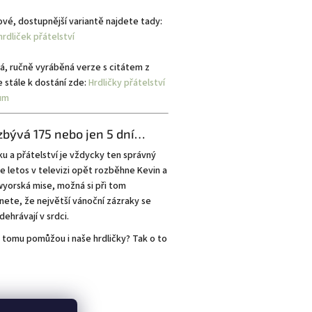
ové, dostupnější variantě najdete tady:
 hrdliček přátelství
á, ručně vyráběná verze s citátem z
e stále k dostání zde:
Hrdličky přátelství
um
zbývá 175 nebo jen 5 dní…
u a přátelství je vždycky ten správný
se letos v televizi opět rozběhne Kevin a
yorská mise, možná si při tom
ete, že největší vánoční zázraky se
dehrávají v srdci.
 k tomu pomůžou i naše hrdličky? Tak o to