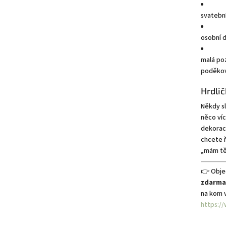
svatebn
osobní 
malá po
poděkov
Hrdlič
Někdy sl
něco víc
dekorac
chcete 
„mám tě 
👉 Objed
zdarma
na kom 
https:/