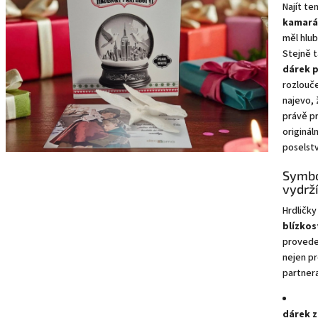
Najít te
l
kamará
á
měl hlub
n
Stejně 
k
dárek p
ů
rozlouče
najevo, 
právě p
originál
poselstv
Symbol
vydrž
Hrdličky
blízkos
proveden
nejen pr
partnera
dárek z