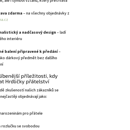
, ale i symbol vztahu, který přetrvává
ava zdarma
– na všechny objednávky z
a.cz
malistický a nadčasový design
– ladí
ého interiéru
né balení připravené k předání
–
jako dárkový předmět bez dalšího
ní
íbenější příležitosti, kdy
t Hrdličky přátelství
dě zkušeností našich zákazníků se
 nejčastěji objednávají jako:
 narozeninám pro přátele
a rozlučku se svobodou