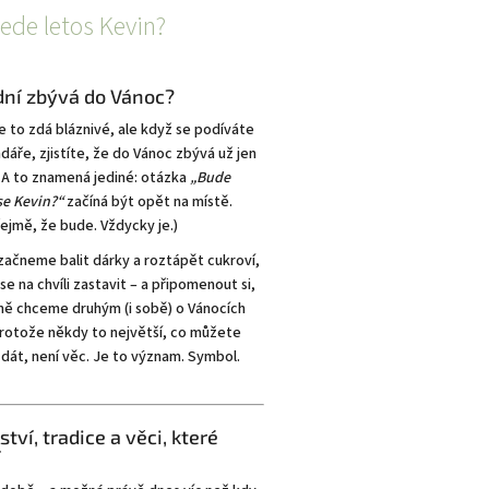
jede letos Kevin?
 dní zbývá do Vánoc?
 to zdá bláznivé, ale když se podíváte
dáře, zjistíte, že do Vánoc zbývá už jen
. A to znamená jediné: otázka
„Bude
se Kevin?“
začíná být opět na místě.
ejmě, že bude. Vždycky je.)
začneme balit dárky a roztápět cukroví,
e na chvíli zastavit – a připomenout si,
ně chceme druhým (i sobě) o Vánocích
Protože někdy to největší, co můžete
dát, není věc. Je to význam. Symbol.
ství, tradice a věci, které
í