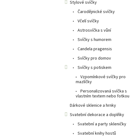
Stylové svíčky
p
a
Čarodějnické svíčky
n
Včelí svíčky
e
Astrosvíčka s vůní
l
Svíčky s humorem
Candela pragensis
Svíčky pro domov
Svíčky s potiskem
Vzpomínkové svíčky pro
mazlíčky
Personalizovaná svíčka s
vlastním textem nebo fotkou
Dárkové sklenice a hrnky
Svatební dekorace a doplňky
Svatební a party skleničky
Svatební knihy hostů