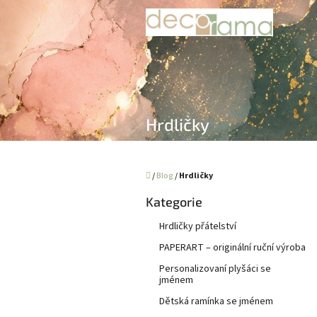
Přejít
na
obsah
Hrdličky
Domů
/
Blog
/
Hrdličky
P
Kategorie
Přeskočit
o
kategorie
s
Hrdličky přátelství
t
PAPERART – originální ruční výroba
r
a
Personalizovaní plyšáci se
jménem
n
n
Dětská ramínka se jménem
í