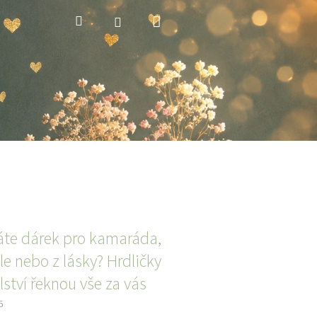
Nákupní
Hledat
Přihlášení
košík
áte dárek pro kamaráda,
le nebo z lásky? Hrdličky
lství řeknou vše za vás
5