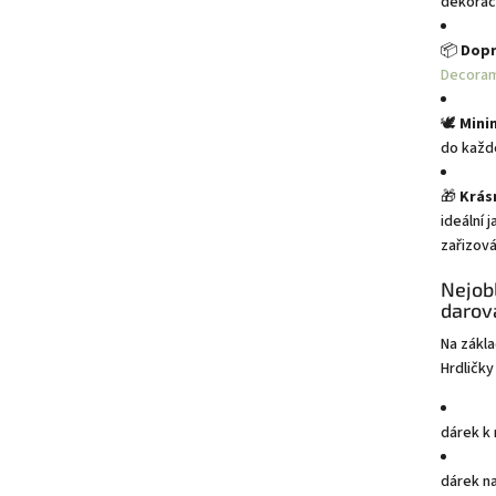
dekorace
📦
Dopr
Decoram
🕊️
Mini
do každ
🎁
Krás
ideální 
zařizová
Nejobl
darova
Na zákla
Hrdličky
dárek k
dárek n