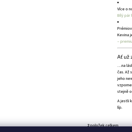
Více o n
Bílý pár
Prémiov
Kevina j
– premi
Ať už 
…na lásk
čas. Až 
jeho new
vzpomen
stejně o
A jestli
líp.
2
položek celkem
O