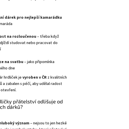
lní dárek pro nejlepší kamarádku
amaráda
ost na rozloučenou
– třeba když
djíždí studovat nebo pracovat do
í
ce na svatbu
– jako připomínka
ného dne
r hrdliček je
vyroben v ČR
z kvalitních
ů a zabalen s péčí, aby udělal radost
 otevření.
ličky přátelství odlišuje od
ch dárků?
 hluboký význam
– nejsou to jen hezké