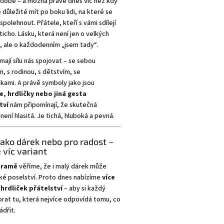
 době – a možná právě dnes víc než kdy
je důležité mít po boku lidi, na které se
polehnout. Přátele, kteří s vámi sdílejí
 ticho. Lásku, která není jen o velkých
, ale o každodenním „jsem tady“.
mají sílu nás spojovat – se sebou
, s rodinou, s dětstvím, se
kami. A právě symboly jako jsou
e, hrdličky nebo jiná gesta
tví
nám připomínají, že skutečná
 není hlasitá. Je tichá, hluboká a pevná.
jako dárek nebo pro radost –
víc variant
oramě
věříme, že i malý dárek může
ké poselství. Proto dnes nabízíme
více
 hrdliček přátelství
– aby si každý
rat tu, která nejvíce odpovídá tomu, co
ádřit.