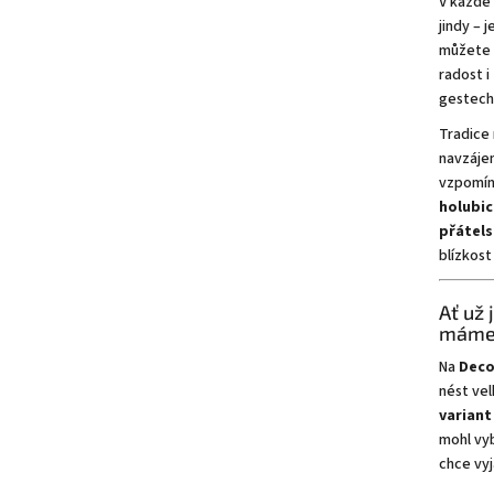
V každé
jindy – 
můžete s
radost i
gestech
Tradice 
navzájem
vzpomín
holubic
přátels
blízkost
Ať už 
máme 
Na
Dec
nést vel
variant
mohl vyb
chce vyj