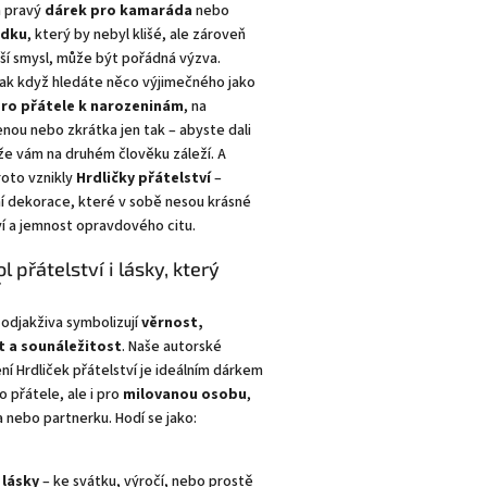
n pravý
dárek pro kamaráda
nebo
dku
, který by nebyl klišé, ale zároveň
ší smysl, může být pořádná výzva.
tak když hledáte něco výjimečného jako
ro přátele k narozeninám
, na
nou nebo zkrátka jen tak – abyste dali
že vám na druhém člověku záleží. A
roto vznikly
Hrdličky přátelství
–
ní dekorace, které v sobě nesou krásné
í a jemnost opravdového citu.
 přátelství i lásky, který
í
 odjakživa symbolizují
věrnost,
t a sounáležitost
. Naše autorské
í Hrdliček přátelství je ideálním dárkem
o přátele, ale i pro
milovanou osobu
,
 nebo partnerku. Hodí se jako:
 lásky
– ke svátku, výročí, nebo prostě