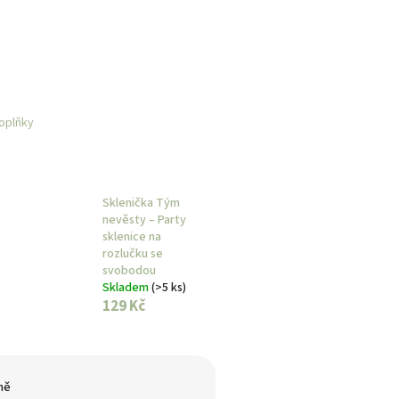
oplňky
Sklenička Tým
nevěsty – Party
sklenice na
rozlučku se
svobodou
Skladem
(>5 ks)
129 Kč
ně