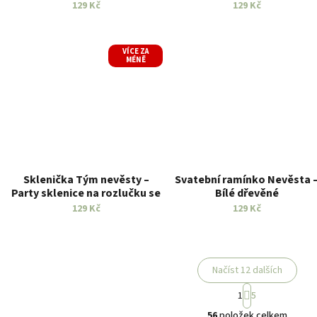
prstýnky – Jmenovky pro
personalizací
129 Kč
129 Kč
hosty
VÍCE ZA
MÉNĚ
Sklenička Tým nevěsty –
Svatební ramínko Nevěsta 
Party sklenice na rozlučku se
Bílé dřevěné
svobodou
129 Kč
129 Kč
Načíst 12 dalších
S
1
5
t
O
r
56
položek celkem