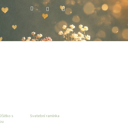
Nákupní
Hledat
Přihlášení
košík
šťátko s
Svatební ramínka
ou