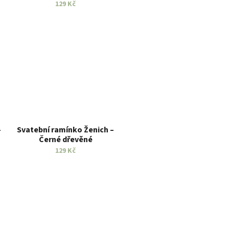
personalizací
129 Kč
–
Svatební ramínko Ženich –
Černé dřevěné
129 Kč