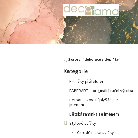
Přejít
na
obsah
Domů
/
Svatební dekorace a doplňky
P
Kategorie
Přeskočit
o
kategorie
s
Hrdličky přátelství
t
PAPERART – originální ruční výroba
r
a
Personalizovaní plyšáci se
jménem
n
n
Dětská ramínka se jménem
í
Stylové svíčky
p
a
Čarodějnické svíčky