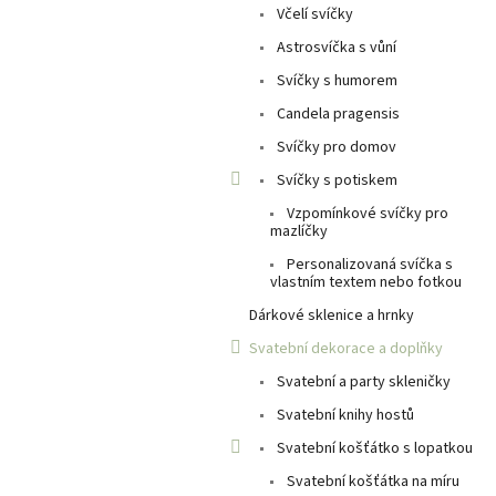
n
Včelí svíčky
e
Astrosvíčka s vůní
l
Svíčky s humorem
Candela pragensis
Svíčky pro domov
Svíčky s potiskem
Vzpomínkové svíčky pro
mazlíčky
Personalizovaná svíčka s
vlastním textem nebo fotkou
Dárkové sklenice a hrnky
Svatební dekorace a doplňky
Svatební a party skleničky
Svatební knihy hostů
Svatební košťátko s lopatkou
Svatební košťátka na míru