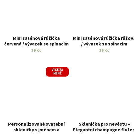
Mini saténová růžička
Mini saténová růžička růžov
červená / vývazek se spínacím
/ vývazek se spínacím
špendlíkem 10ks v balení
špendlíkem 10ks v balení
39 Kč
39 Kč
VÍCE ZA
MÉNĚ
Personalizované svatební
Sklenička pro nevěstu –
skleničky s jménem a
Elegantní champagne flute 