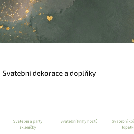
Svatební dekorace a doplňky
Svatební a party
Svatební knihy hostů
Svatební ko
skleničky
lopatk