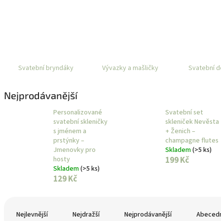
Svatební bryndáky
Vývazky a mašličky
Svatební d
Nejprodávanější
Personalizované
Svatební set
svatební skleničky
skleniček Nevěsta
s jménem a
+ Ženich –
prstýnky –
champagne flutes
Jmenovky pro
Skladem
(>5 ks)
hosty
199 Kč
Skladem
(>5 ks)
129 Kč
Ř
a
Nejlevnější
Nejdražší
Nejprodávanější
Abeced