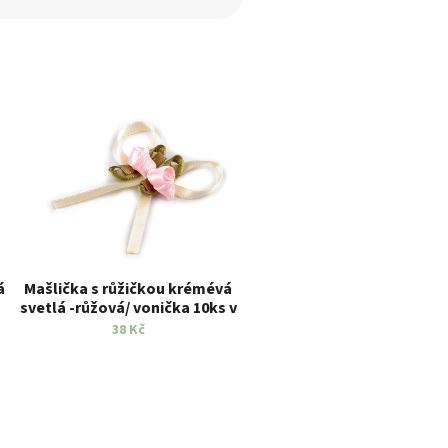
á
Mašlička s růžičkou krémévá
svetlá -růžová/ vonička 10ks v
balení
38 Kč