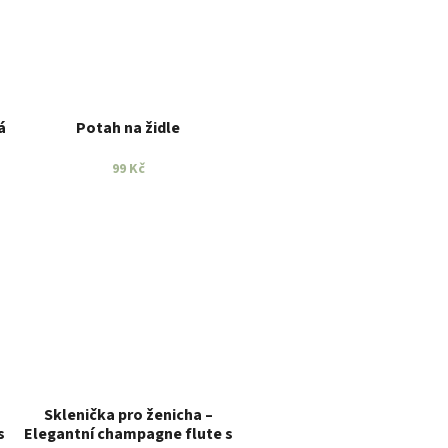
á
Potah na židle
99 Kč
Sklenička pro ženicha –
s
Elegantní champagne flute s