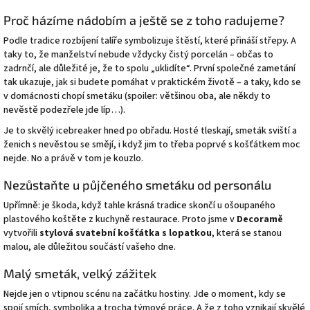
Proč házíme nádobím a ještě se z toho radujeme?
Podle tradice rozbíjení talíře symbolizuje štěstí, které přináší střepy. A
taky to, že manželství nebude vždycky čistý porcelán – občas to
zadrnčí, ale důležité je, že to spolu „uklidíte“. První společné zametání
tak ukazuje, jak si budete pomáhat v praktickém životě – a taky, kdo se
v domácnosti chopí smetáku (spoiler: většinou oba, ale někdy to
nevěstě podezřele jde líp…).
Je to skvělý icebreaker hned po obřadu. Hosté tleskají, smeták sviští a
ženich s nevěstou se smějí, i když jim to třeba poprvé s košťátkem moc
nejde. No a právě v tom je kouzlo.
Nezůstaňte u půjčeného smetáku od personálu
Upřímně: je škoda, když tahle krásná tradice skončí u ošoupaného
plastového koštěte z kuchyně restaurace. Proto jsme v
Decoramě
vytvořili
stylová svatební košťátka s lopatkou
, která se stanou
malou, ale důležitou součástí vašeho dne.
Malý smeták, velký zážitek
Nejde jen o vtipnou scénu na začátku hostiny. Jde o moment, kdy se
spojí smích, symbolika a trocha týmové práce. A že z toho vznikají skvělé