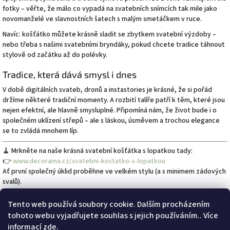
fotky – věřte, že málo co vypadá na svatebních snímcích tak mile jako
novomanželé ve slavnostních šatech s malým smetáčkem v ruce.
Navíc: košťátko můžete krásně sladit se zbytkem svatební výzdoby –
nebo třeba s našimi svatebními bryndáky, pokud chcete tradice táhnout
stylově od začátku až do polévky.
Tradice, která dává smysl i dnes
V době digitálních svateb, dronů a instastories je krásné, že si pořád
držíme některé tradiční momenty. A rozbití talíře patří k těm, které jsou
nejen efektní, ale hlavně smysluplné. Připomíná nám, že život bude i o
společném uklízení střepů – ale s láskou, úsměvem a trochou elegance
se to zvládá mnohem líp.
🧹 Mrkněte na naše krásná svatební košťátka s lopatkou tady:
👉
www.decorama.cz/svatebni-kostatko-s-lopatkou
Ať první společný úklid proběhne ve velkém stylu (a s minimem zádových
svalů).
Tento web používá soubory cookie. Dalším procházením
Předchozí článek
tohoto webu vyjadřujete souhlas s jejich používáním.. Více
informací
zde
.