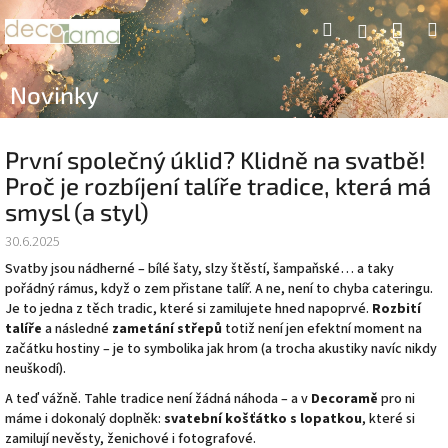
Přejít
Náku
Hledat
M
Přihlášení
na
obsah
koší
Novinky
První společný úklid? Klidně na svatbě!
Proč je rozbíjení talíře tradice, která má
smysl (a styl)
30.6.2025
Svatby jsou nádherné – bílé šaty, slzy štěstí, šampaňské… a taky
pořádný rámus, když o zem přistane talíř. A ne, není to chyba cateringu.
Je to jedna z těch tradic, které si zamilujete hned napoprvé.
Rozbití
talíře
a následné
zametání střepů
totiž není jen efektní moment na
začátku hostiny – je to symbolika jak hrom (a trocha akustiky navíc nikdy
neuškodí).
A teď vážně. Tahle tradice není žádná náhoda – a v
Decoramě
pro ni
máme i dokonalý doplněk:
svatební košťátko s lopatkou
, které si
zamilují nevěsty, ženichové i fotografové.