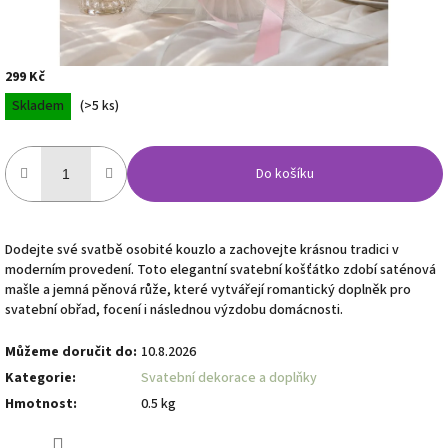
299 Kč
Měrná
Skladem
(>5 ks)
cena:
Do košíku
Dodejte své svatbě osobité kouzlo a zachovejte krásnou tradici v
moderním provedení. Toto elegantní svatební košťátko zdobí saténová
mašle a jemná pěnová růže, které vytvářejí romantický doplněk pro
svatební obřad, focení i následnou výzdobu domácnosti.
Můžeme doručit do:
10.8.2026
Kategorie
:
Svatební dekorace a doplňky
Hmotnost
:
0.5 kg