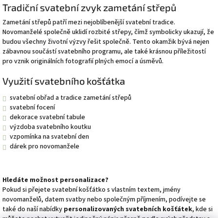
Tradiční svatební zvyk zametání střepů
Zametání střepů patří mezi nejoblíbenější svatební tradice.
Novomanželé společně uklidí rozbité střepy, čímž symbolicky ukazují, že
budou všechny životní výzvy řešit společně. Tento okamžik bývá nejen
zábavnou součástí svatebního programu, ale také krásnou příležitostí
pro vznik originálních fotografií plných emocí a úsměvů.
Využití svatebního košťátka
svatební obřad a tradice zametání střepů
svatební focení
dekorace svatební tabule
výzdoba svatebního koutku
vzpomínka na svatební den
dárek pro novomanžele
Hledáte možnost personalizace?
Pokud si přejete svatební košťátko s vlastním textem, jmény
novomanželů, datem svatby nebo společným příjmením, podívejte se
také do naší nabídky
personalizovaných svatebních košťátek
, kde si