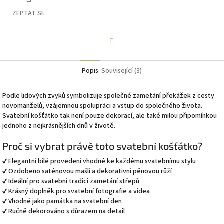
ZEPTAT SE
Facebook
Popis
Související (3)
Podle lidových zvyků symbolizuje společné zametání překážek z cesty
novomanželů, vzájemnou spolupráci a vstup do společného života.
Svatební košťátko tak není pouze dekorací, ale také milou připomínkou
jednoho z nejkrásnějších dnů v životě.
Proč si vybrat právě toto svatební košťátko?
✔ Elegantní bílé provedení vhodné ke každému svatebnímu stylu
✔ Ozdobeno saténovou mašlí a dekorativní pěnovou růží
✔ Ideální pro svatební tradici zametání střepů
✔ Krásný doplněk pro svatební fotografie a videa
✔ Vhodné jako památka na svatební den
✔ Ručně dekorováno s důrazem na detail