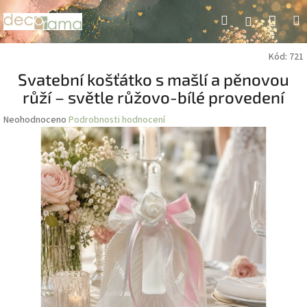
Přejít
Náku
Hledat
M
Přihlášení
na
obsah
koší
Kód:
721
Svatební košťátko s mašlí a pěnovou
růží – světle růžovo-bílé provedení
Průměrné
Neohodnoceno
Podrobnosti hodnocení
hodnocení
produktu
je
0,0
z
5
hvězdiček.