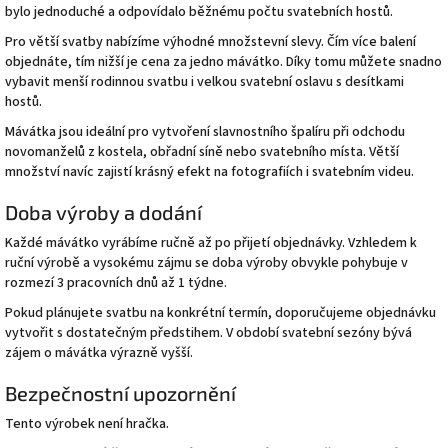
bylo jednoduché a odpovídalo běžnému počtu svatebních hostů.
Pro větší svatby nabízíme výhodné množstevní slevy. Čím více balení
objednáte, tím nižší je cena za jedno mávátko. Díky tomu můžete snadno
vybavit menší rodinnou svatbu i velkou svatební oslavu s desítkami
hostů.
Mávátka jsou ideální pro vytvoření slavnostního špalíru při odchodu
novomanželů z kostela, obřadní síně nebo svatebního místa. Větší
množství navíc zajistí krásný efekt na fotografiích i svatebním videu.
Doba výroby a dodání
Každé mávátko vyrábíme ručně až po přijetí objednávky. Vzhledem k
ruční výrobě a vysokému zájmu se doba výroby obvykle pohybuje v
rozmezí 3 pracovních dnů až 1 týdne.
Pokud plánujete svatbu na konkrétní termín, doporučujeme objednávku
vytvořit s dostatečným předstihem. V období svatební sezóny bývá
zájem o mávátka výrazně vyšší.
Bezpečnostní upozornění
Tento výrobek není hračka.