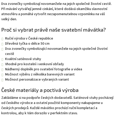
Dva zvonečky symbolizují novomanžele na jejich společné životní cestě.
Při mávání vytvářejí jemné cinkání, které dodává okamžiku slavnostní
atmosféru a pomáhá vytvořit nezapomenutelnou vzpomínku na váš
velký den.
Proč si vybrat právě naše svatební mávátka?
Ruční výroba v České republice
Dřevěná tyčka o délce 50 cm
Dva zvonečky symbolizující novomanžele na jejich společné životní
cestě
Kvalitní saténové stuhy
Vhodné pro kostelní i venkovní obřady
Nádherný doplněk pro svatební fotografie a videa
Možnost výběru z několika barevných variant
Možnost personalizace vybraných variant
České materiály a poctivá výroba
Zakládáme si na podpoře českých dodavatelů. Saténové stuhy pocházejí
od českého výrobce a ostatní použité komponenty nakupujeme u
českých prodejců. Každé mávátko prochází ruční kompletací a
kontrolou, aby k Vám dorazilo v perfektním stavu.