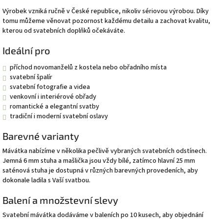
Výrobek vzniká ručně v České republice, nikoliv sériovou výrobou. Díky
tomu můžeme věnovat pozornost každému detailu a zachovat kvalitu,
kterou od svatebních doplňků očekáváte.
Ideální pro
příchod novomanželů z kostela nebo obřadního místa
svatební špalír
svatební fotografie a videa
venkovní i interiérové obřady
romantické a elegantní svatby
tradiční i moderní svatební oslavy
Barevné varianty
Mávátka nabízíme v několika pečlivě vybraných svatebních odstínech.
Jemná 6 mm stuha a mašlička jsou vždy bílé, zatímco hlavní 25 mm
saténová stuha je dostupná v různých barevných provedeních, aby
dokonale ladila s Vaší svatbou.
Balení a množstevní slevy
Svatební mávátka dodáváme v baleních po 10 kusech, aby objednání