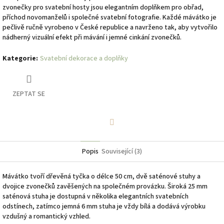
zvonečky pro svatební hosty jsou elegantním doplňkem pro obřad,
příchod novomanželů i společné svatební fotografie. Každé mávátko je
pečlivě ručně vyrobeno v České republice a navrženo tak, aby vytvořilo
nádherný vizuální efekt při mávání i jemné cinkání zvonečků.
Kategorie
:
Svatební dekorace a doplňky
ZEPTAT SE
Facebook
Popis
Související (3)
Mávátko tvoří dřevěná tyčka o délce 50 cm, dvě saténové stuhy a
dvojice zvonečků zavěšených na společném provázku. Široká 25 mm
saténová stuha je dostupná v několika elegantních svatebních
odstínech, zatímco jemná 6 mm stuha je vždy bílá a dodává výrobku
vzdušný a romantický vzhled.