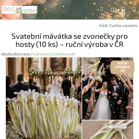
Přejít
Náku
Hledat
M
Přihlášení
na
obsah
koší
Kód:
Zvolte variantu
Svatební mávátka se zvonečky pro
hosty (10 ks) – ruční výroba v ČR
Průměrné
Neohodnoceno
Podrobnosti hodnocení
hodnocení
RUČNÍ
produktu
VÝROBA V
ČR
je
0,0
z
5
hvězdiček.