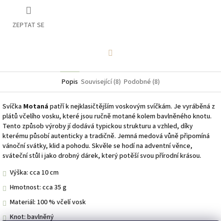
ZEPTAT SE
Facebook
Popis
Související (8)
Podobné (8)
Svíčka
Motaná
patří k nejklasičtějším voskovým svíčkám. Je vyráběná z
plátů včelího vosku, které jsou ručně motané kolem bavlněného knotu.
Tento způsob výroby jí dodává typickou strukturu a vzhled, díky
kterému působí autenticky a tradičně. Jemná medová vůně připomíná
vánoční svátky, klid a pohodu. Skvěle se hodí na adventní věnce,
sváteční stůl i jako drobný dárek, který potěší svou přírodní krásou.
Výška: cca 10 cm
Hmotnost: cca 35 g
Materiál: 100 % včelí vosk
Knot: bavlněný