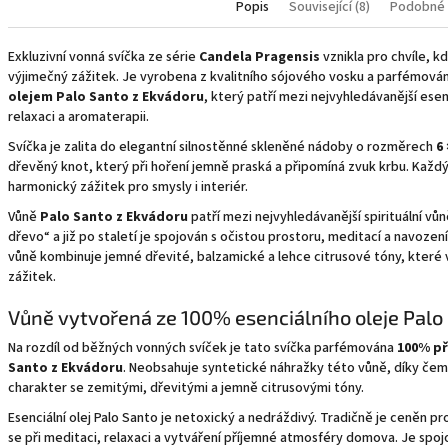
Popis
Související (8)
Podobné 
Exkluzivní vonná svíčka ze série
Candela Pragensis
vznikla pro chvíle, k
výjimečný zážitek. Je vyrobena z kvalitního sójového vosku a parfémová
olejem Palo Santo z Ekvádoru
, který patří mezi nejvyhledávanější esen
relaxaci a aromaterapii.
Svíčka je zalita do elegantní silnostěnné skleněné nádoby o rozměrech
6 
dřevěný knot, který při hoření jemně praská a připomíná zvuk krbu. Každý 
harmonický zážitek pro smysly i interiér.
Vůně
Palo Santo z Ekvádoru
patří mezi nejvyhledávanější spirituální v
dřevo“ a již po staletí je spojován s očistou prostoru, meditací a navozen
vůně kombinuje jemné dřevité, balzamické a lehce citrusové tóny, které 
zážitek.
Vůně vytvořená ze 100% esenciálního oleje Palo
Na rozdíl od běžných vonných svíček je tato svíčka parfémována
100% př
Santo z Ekvádoru
. Neobsahuje syntetické náhražky této vůně, díky čem
charakter se zemitými, dřevitými a jemně citrusovými tóny.
Esenciální olej Palo Santo je netoxický a nedráždivý. Tradičně je ceněn pr
se při meditaci, relaxaci a vytváření příjemné atmosféry domova. Je spoj