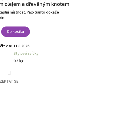
ím olejem a dřevěným knotem
aplní místnost. Palo Santo dokáže
éru.
Do košíku
it do:
11.8.2026
Stylové svíčky
0.5 kg
ZEPTAT SE