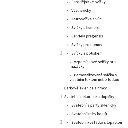
a
Čarodějnické svíčky
n
Včelí svíčky
e
Astrosvíčka s vůní
l
Svíčky s humorem
Candela pragensis
Svíčky pro domov
Svíčky s potiskem
Vzpomínkové svíčky pro
mazlíčky
Personalizovaná svíčka s
vlastním textem nebo fotkou
Dárkové sklenice a hrnky
Svatební dekorace a doplňky
Svatební a party skleničky
Svatební knihy hostů
Svatební košťátko s lopatkou