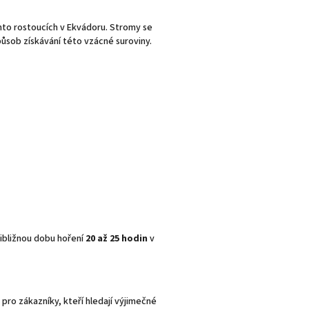
anto rostoucích v Ekvádoru. Stromy se
působ získávání této vzácné suroviny.
řibližnou dobu hoření
20 až 25 hodin
v
pro zákazníky, kteří hledají výjimečné