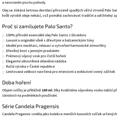
a navozením pocitu pohody.
Olej se získává šetrnou destilací přirozeně spadlých větví stromů Palo S
kvůli výrobě oleje nekácí, což pomáhá zachovávat tradiční a udržitelný z
Proč si zamilujete Palo Santo?
100% přírodní esenciální olej Palo Santo z Ekvádoru
Luxusní a originální vůně s dřevitými a balzamickými tóny
Ideální pro meditaci, relaxaci a vytvoření harmonické atmosféry
Dřevěný knot s jemným praskáním
Prémiový sójový vosk pro čistší hoření
Elegantní silnostěnná skleněná nádoba
Ruční výroba v České republice
Limitovaná velikost navržená pro intenzivní a exkluzivní vonný zážitek
Doba hoření
Objem svíčky je přibližně
100 ml
. Díky kvalitnímu sójovému vosku nabízí p
závislosti na podmínkách používání.
Série Candela Pragensis
Candela Pragensis vznikla jako kolekce menších luxusních svíček určených 