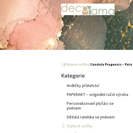
Přejít
na
obsah
Domů
/
Stylové svíčky
/
Candela Pragensis – Palo
P
Kategorie
Přeskočit
o
kategorie
s
Hrdličky přátelství
t
PAPERART – originální ruční výroba
r
a
Personalizovaní plyšáci se
jménem
n
n
Dětská ramínka se jménem
í
Stylové svíčky
p