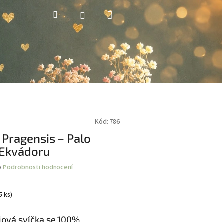
Nákupní
Hledat
Přihlášení
košík
Kód:
786
 Pragensis – Palo
 Ekvádoru
o
Podrobnosti hodnocení
5 ks)
jová svíčka se 100%