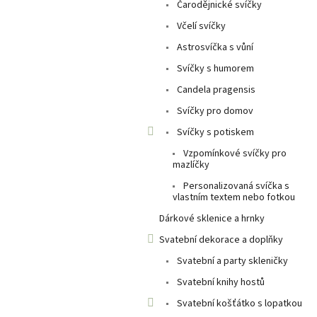
a
Čarodějnické svíčky
n
Včelí svíčky
e
Astrosvíčka s vůní
l
Svíčky s humorem
Candela pragensis
Svíčky pro domov
Svíčky s potiskem
Vzpomínkové svíčky pro
mazlíčky
Personalizovaná svíčka s
vlastním textem nebo fotkou
Dárkové sklenice a hrnky
Svatební dekorace a doplňky
Svatební a party skleničky
Svatební knihy hostů
Svatební košťátko s lopatkou