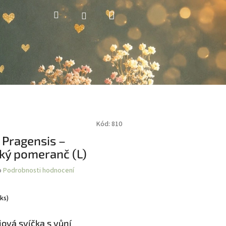
Nákupní
Hledat
Přihlášení
košík
Kód:
810
 Pragensis –
ký pomeranč (L)
o
Podrobnosti hodnocení
 ks)
jová svíčka s vůní