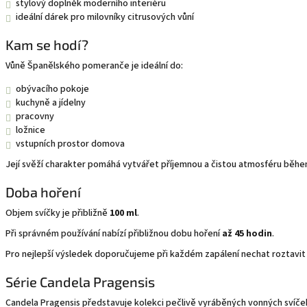
stylový doplněk moderního interiéru
ideální dárek pro milovníky citrusových vůní
Kam se hodí?
Vůně Španělského pomeranče je ideální do:
obývacího pokoje
kuchyně a jídelny
pracovny
ložnice
vstupních prostor domova
Její svěží charakter pomáhá vytvářet příjemnou a čistou atmosféru běhe
Doba hoření
Objem svíčky je přibližně
100 ml
.
Při správném používání nabízí přibližnou dobu hoření
až 45 hodin
.
Pro nejlepší výsledek doporučujeme při každém zapálení nechat roztavit
Série Candela Pragensis
Candela Pragensis představuje kolekci pečlivě vyráběných vonných svíček, 