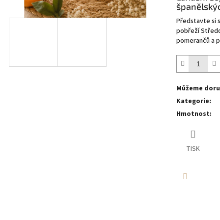
5
španělský
hvězdiček.
Představte si 
pobřeží Střed
pomerančů a p
Můžeme doruč
Kategorie
:
Hmotnost
:
TISK
Facebook