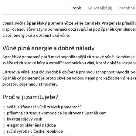
Popis
Související (8)
Podobné 
Vonná svíčka
Španělský pomeranč
ze série
Candela Pragensis
přináší
inspirovanou šťavnatými pomeranči dozrávajícími pod španělským sluncem. 
čisté, energické a optimistické vůně.
Vůně plná energie a dobré nálady
Španělský pomeranč patří mezi nejoblíbenější citrusové vůně. Kombinuje
svěžestí citrusové kůry a vytváří harmonickou vůni, která dokáže rozjasni
Citrusové vůně jsou dlouhodobě oblíbené pro svou schopnost navodit pocit
Španělský pomeranč je proto skvělou volbou nejen pro každodenní relaxac
prostoru příjemnou atmosféru.
Proč si ji zamilujete?
svěží a šťavnatá vůně zralých pomerančů
příjemná citrusová kompozice inspirovaná Španělskem
kvalitní sójový vosk
elegantní skleněná nádoba
ruční výroba v České republice