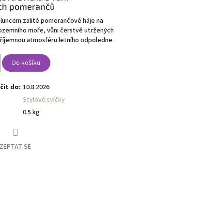
ch pomerančů
sluncem zalité pomerančové háje na
ozemního moře, vůni čerstvě utržených
říjemnou atmosféru letního odpoledne.
Do košíku
it do:
10.8.2026
Stylové svíčky
0.5 kg
ZEPTAT SE