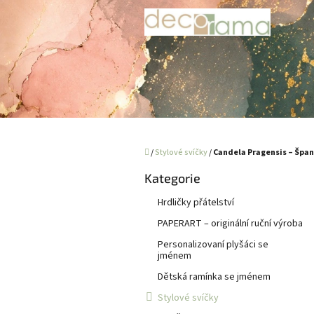
Přejít
na
obsah
Domů
/
Stylové svíčky
/
Candela Pragensis – Špan
P
Kategorie
Přeskočit
o
kategorie
s
Hrdličky přátelství
t
PAPERART – originální ruční výroba
r
a
Personalizovaní plyšáci se
jménem
n
n
Dětská ramínka se jménem
í
Stylové svíčky
p