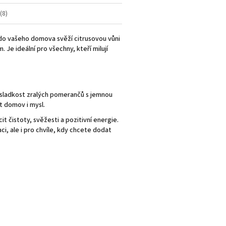
(8)
 do vašeho domova svěží citrusovou vůni
Je ideální pro všechny, kteří milují
 sladkost zralých pomerančů s jemnou
t domov i mysl.
 čistoty, svěžesti a pozitivní energie.
i, ale i pro chvíle, kdy chcete dodat