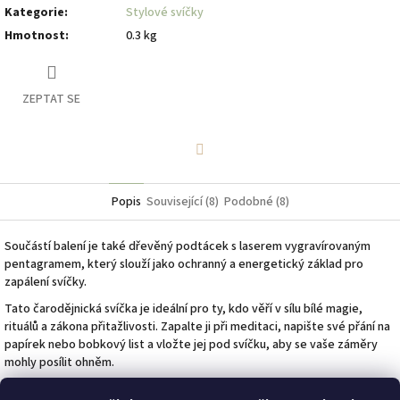
Kategorie
:
Stylové svíčky
Hmotnost
:
0.3 kg
ZEPTAT SE
Facebook
Popis
Související (8)
Podobné (8)
Součástí balení je také dřevěný podtácek s laserem vygravírovaným
pentagramem, který slouží jako ochranný a energetický základ pro
zapálení svíčky.
Tato čarodějnická svíčka je ideální pro ty, kdo věří v sílu bílé magie,
rituálů a zákona přitažlivosti. Zapalte ji při meditaci, napište své přání na
papírek nebo bobkový list a vložte jej pod svíčku, aby se vaše záměry
mohly posílit ohněm.
✨ Upozornění: Výsledek nelze nikdy zaručit – kouzelná svíčka funguje