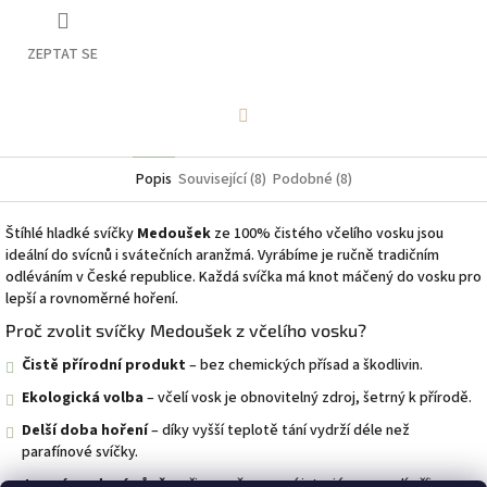
ZEPTAT SE
Facebook
Popis
Související (8)
Podobné (8)
Štíhlé hladké svíčky
Medoušek
ze 100% čistého včelího vosku jsou
ideální do svícnů i svátečních aranžmá. Vyrábíme je ručně tradičním
odléváním v České republice. Každá svíčka má knot máčený do vosku pro
lepší a rovnoměrné hoření.
Proč zvolit svíčky Medoušek z včelího vosku?
Čistě přírodní produkt
– bez chemických přísad a škodlivin.
Ekologická volba
– včelí vosk je obnovitelný zdroj, šetrný k přírodě.
Delší doba hoření
– díky vyšší teplotě tání vydrží déle než
parafínové svíčky.
Jemná medová vůně
– přirozeně provoní interiér a navodí příjemnou