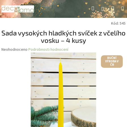
Přejít
Náku
Hledat
M
Přihlášení
na
obsah
koší
Kód:
545
Sada vysokých hladkých svíček z včelího
vosku – 4 kusy
Průměrné
Neohodnoceno
Podrobnosti hodnocení
hodnocení
RUČNÍ
produktu
VÝROBA V
ČR
je
0,0
z
5
hvězdiček.